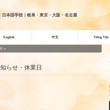
｜日本語学校｜岐阜・東京・大阪・名古屋
English
中文
Tiếng Việt
2月 ≫
：お知らせ・休業日