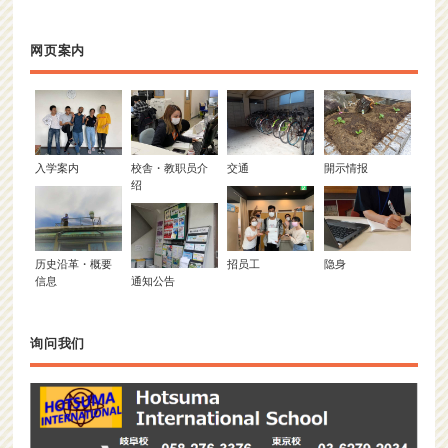
网页案内
入学案内
校舎・教职员介
交通
開示情报
绍
历史沿革・概要
招员工
隐身
信息
通知公告
询问我们