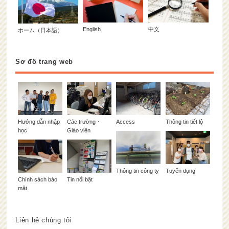
English
中文
ホーム（日本語）
Sơ đồ trang web
Hướng dẫn nhập
Các trường・
Access
Thông tin tiết lộ
học
Giáo viên
Thông tin công ty
Tuyển dụng
Chính sách bảo
Tin nổi bật
mật
Liên hệ chúng tôi